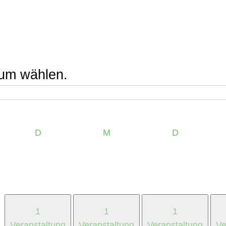
um wählen.
Dienstag
Mittwoch
Donnerstag
D
M
D
1
1
1
Veranstaltung
Veranstaltung
Veranstaltung
Ve