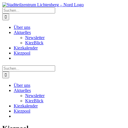
Zum
Inhalt
Suche
springen
nach:
Über uns
Aktuelles
Newsletter
KiezBlick
Kiezkalender
Kiezpool
Suche
nach:
Über uns
Aktuelles
Newsletter
KiezBlick
Kiezkalender
Kiezpool