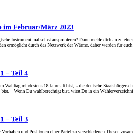
 im Februar/März 2023
sche Instrument mal selbst ausprobieren? Dann melde dich an zu eine
en ermöglicht durch das Netzwerk der Wärme, daher werden für euch k
 – Teil 4
ahltag mindestens 18 Jahre alt bist, - die deutsche Staatsbürgerschaf
 bist. Wenn Du wahlberechtigt bist, wirst Du in ein Wählerverzeichnis
 – Teil 3
Vorhaben und Positionen einer Partei zu verschiedenen Thesen zusamm