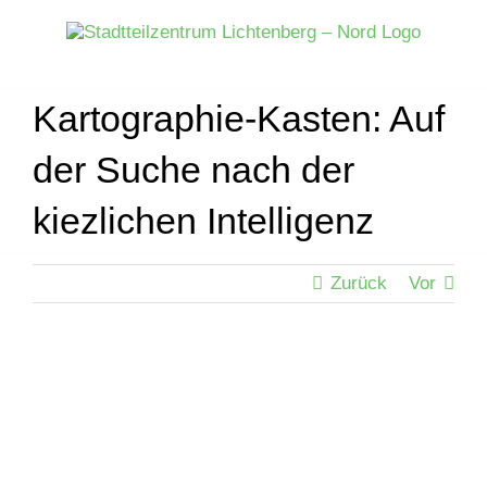
Zum
Inhalt
springen
Kartographie-Kasten: Auf
der Suche nach der
kiezlichen Intelligenz
Zurück
Vor
Zeige
grösseres
Bild