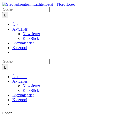
Zum
Inhalt
Suche
springen
nach:
Über uns
Aktuelles
Newsletter
KiezBlick
Kiezkalender
Kiezpool
Suche
nach:
Über uns
Aktuelles
Newsletter
KiezBlick
Kiezkalender
Kiezpool
Laden...