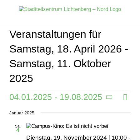
Zum
Inhalt
springen
Veranstaltungen für
Samstag, 18. April 2026 -
Samstag, 11. Oktober
2025
Veranstaltungen
04.01.2025
 - 
19.08.2025
Veran
Liste
Ansich
Ansic
Datum
Naviga
Navig
Januar 2025
wählen.
Sa.
4
Dienstag, 19. November 2024 | 10:00
-