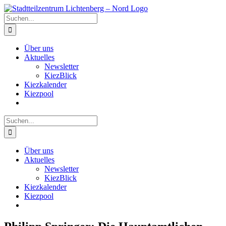
Zum
Inhalt
Suche
springen
nach:
Über uns
Aktuelles
Newsletter
KiezBlick
Kiezkalender
Kiezpool
Suche
nach:
Über uns
Aktuelles
Newsletter
KiezBlick
Kiezkalender
Kiezpool