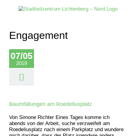
Zum
Inhalt
springen
Engagement
07/05
2019
Baumfällungen am Roedeliusplatz
Von Simone Richter Eines Tages komme ich
abends von der Arbeit, suche verzweifelt am
Roedeliusplatz nach einem Parkplatz und wundere
mich darüber, dass der Platz irgendwie anders