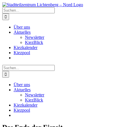
Zum
Inhalt
Suche
springen
nach:
Über uns
Aktuelles
Newsletter
KiezBlick
Kiezkalender
Kiezpool
Suche
nach:
Über uns
Aktuelles
Newsletter
KiezBlick
Kiezkalender
Kiezpool