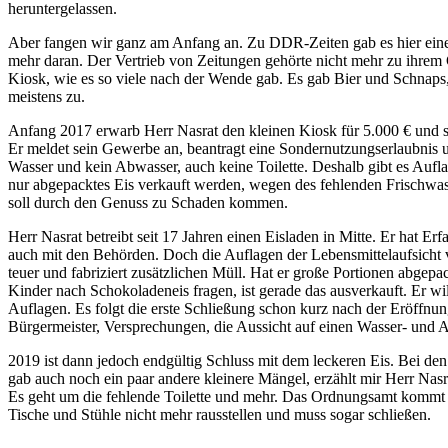
heruntergelassen.
Aber fangen wir ganz am Anfang an. Zu DDR-Zeiten gab es hier einen
mehr daran. Der Vertrieb von Zeitungen gehörte nicht mehr zu ihrem 
Kiosk, wie es so viele nach der Wende gab. Es gab Bier und Schnaps, 
meistens zu.
Anfang 2017 erwarb Herr Nasrat den kleinen Kiosk für 5.000 € und st
Er meldet sein Gewerbe an, beantragt eine Sondernutzungserlaubnis u
Wasser und kein Abwasser, auch keine Toilette. Deshalb gibt es Aufl
nur abgepacktes Eis verkauft werden, wegen des fehlenden Frischwasse
soll durch den Genuss zu Schaden kommen.
Herr Nasrat betreibt seit 17 Jahren einen Eisladen in Mitte. Er hat 
auch mit den Behörden. Doch die Auflagen der Lebensmittelaufsicht ve
teuer und fabriziert zusätzlichen Müll. Hat er große Portionen abgep
Kinder nach Schokoladeneis fragen, ist gerade das ausverkauft. Er wil
Auflagen. Es folgt die erste Schließung schon kurz nach der Eröffnu
Bürgermeister, Versprechungen, die Aussicht auf einen Wasser- und
2019 ist dann jedoch endgültig Schluss mit dem leckeren Eis. Bei den
gab auch noch ein paar andere kleinere Mängel, erzählt mir Herr Na
Es geht um die fehlende Toilette und mehr. Das Ordnungsamt kommt me
Tische und Stühle nicht mehr rausstellen und muss sogar schließen.