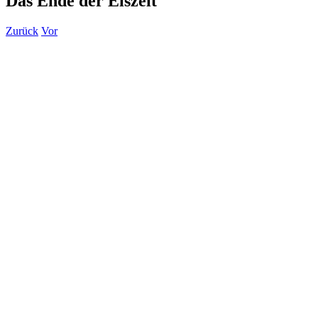
Das Ende der Eiszeit
Zurück
Vor
Zeige
grösseres
Bild