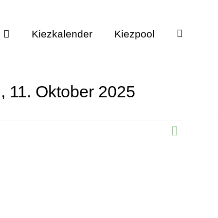
Kiezkalender
Kiezpool
, 11. Oktober 2025
Veranstalt
Liste
Ansichten-
Ansichten-
Navigation
Navigation