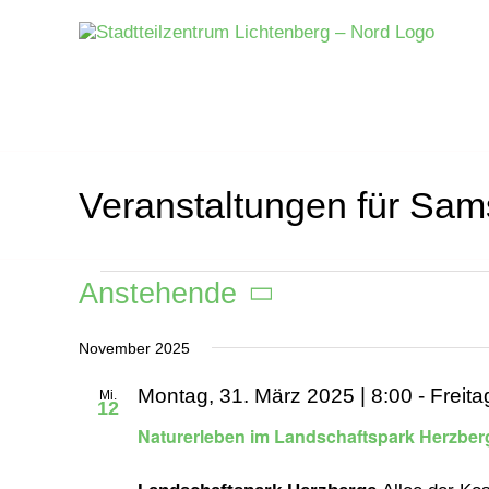
Zum
Inhalt
springen
Veranstaltungen für Sams
Veranstaltungen
Anstehende
Datum
November 2025
wählen.
Montag, 31. März 2025 | 8:00
-
Freita
Mi.
12
Naturerleben im Landschaftspark Herzber