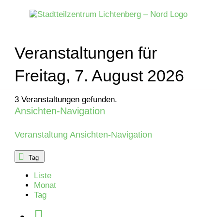
Zum
Inhalt
springen
Veranstaltungen für
Freitag, 7. August 2026
3 Veranstaltungen gefunden.
Ansichten-Navigation
Veranstaltungen
für
Veranstaltung Ansichten-Navigation
Mittwoch,
Tag
Liste
12.
Monat
Tag
November