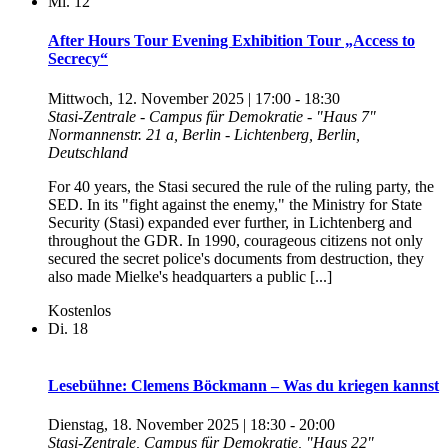
Mi.
12
After Hours Tour Evening Exhibition Tour „Access to
Secrecy“
Mittwoch, 12. November 2025 | 17:00
-
18:30
Stasi-Zentrale - Campus für Demokratie - "Haus 7"
Normannenstr. 21 a, Berlin - Lichtenberg, Berlin,
Deutschland
For 40 years, the Stasi secured the rule of the ruling party, the
SED. In its "fight against the enemy," the Ministry for State
Security (Stasi) expanded ever further, in Lichtenberg and
throughout the GDR. In 1990, courageous citizens not only
secured the secret police's documents from destruction, they
also made Mielke's headquarters a public [...]
Kostenlos
Di.
18
Lesebühne: Clemens Böckmann – Was du kriegen kannst
Dienstag, 18. November 2025 | 18:30
-
20:00
Stasi-Zentrale, Campus für Demokratie, "Haus 22"