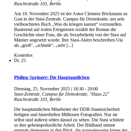
Ruschestraße 103, Berlin
Am 18. November 2025 ist der Autor Clemens Böckmann zu
Gast in der Stasi-Zentrale. Campus für Demokratie, um sein
vielbeachtetes Buch „Was du kriegen kannst“ vorzustellen.
Basierend auf realen Ereignissen erzählt der Roman die
Geschichte einer Frau, die als Sexarbeiterin von der Stasi auf
Männer angesetzt wurde. Ihre Stasi-Akten beschreiben Uta
als „groß“, „schlank“, „sehr [...]
Kostenlos
Di.
25
Philipp Springer: Die Hauptamtlichen
Dienstag, 25. November 2025 | 18:30
-
20:00
Stasi-Zentrale, Campus für Demokratie, "Haus 22"
Ruschestraße 103, Berlin
Die hauptamtlichen Mitarbeiter der DDR-Staatssicherheit
fertigten und hinterließen Millionen Fotografien. Nur sie
selbst sind äußerst selten darauf zu sehen. Die Stasi schützte
so ihre geheimpolizeiliche Arbeit. Der Bildband nimmt
erstmals diejenigen in den Blick, die normalerweise hinter der