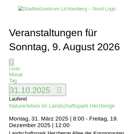
Zum
Inhalt
springen
Veranstaltungen für
Sonntag, 9. August 2026
Ansichten-
Veranstaltung
Veranstaltungen
Tag
Liste
Navigation
Ansichten-
Monat
für
Navigation
Tag
Datum
31.10.2025
Freitag,
wählen.
Laufend
31.
Naturerleben im Landschaftspark Herzberge
Montag, 31. März 2025 | 8:00
-
Freitag, 19.
Oktober
Dezember 2025 | 12:00
Landschaftspark Herzberge
Allee der Kosmonauten