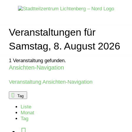
Zum
Inhalt
springen
Veranstaltungen für
Samstag, 8. August 2026
1 Veranstaltung gefunden.
Ansichten-Navigation
Veranstaltungen
für
Veranstaltung Ansichten-Navigation
Mittwoch,
Tag
Liste
9.
Monat
Tag
Juli