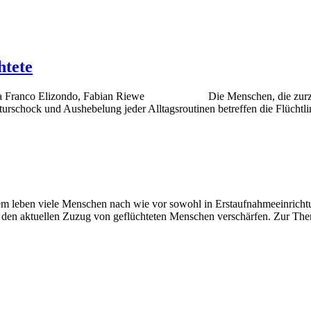
htete
lonia Franco Elizondo, Fabian Riewe Die Menschen, die zurzeit in
urschock und Aushebelung jeder Alltagsroutinen betreffen die Flüchtli
 leben viele Menschen nach wie vor sowohl in Erstaufnahmeeinrichtu
ch den aktuellen Zuzug von geflüchteten Menschen verschärfen. Zur Th