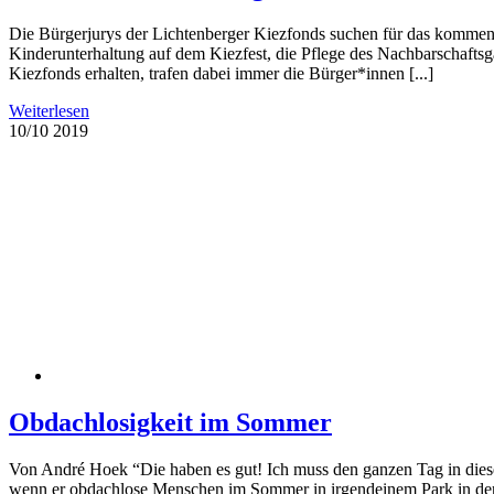
Die Bürgerjurys der Lichtenberger Kiezfonds suchen für das kommend
Kinderunterhaltung auf dem Kiezfest, die Pflege des Nachbarschafts
Kiezfonds erhalten, trafen dabei immer die Bürger*innen [...]
Weiterlesen
10/10
2019
Obdachlosigkeit im Sommer
Von André Hoek “Die haben es gut! Ich muss den ganzen Tag in dieser
wenn er obdachlose Menschen im Sommer in irgendeinem Park in der S