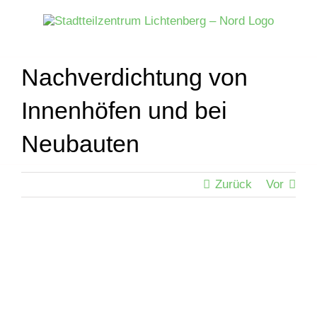
Zum
Inhalt
springen
Nachverdichtung von
Innenhöfen und bei
Neubauten
Zurück
Vor
Zeige
grösseres
Bild