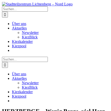
Zum
Inhalt
Suche
springen
nach:
Über uns
Aktuelles
Newsletter
KiezBlick
Kiezkalender
Kiezpool
Suche
nach:
Über uns
Aktuelles
Newsletter
KiezBlick
Kiezkalender
Kiezpool