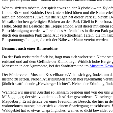
Wer musizieren möchte, der spielt etwas an der Xylothek – ein Xylof
Linde, Birke und Robinie. Den Unterschied hören und die Natur erle
auch ein besonderes Juwel für die Augen hat dieser Park zu bieten: D
Mosaiksteinchen gefertigten Bänken an den Park Güell in Barcelona. S
Höhe. Steigt der Besucher die Treppe empor, wird dieser mit einem 
Entschleunigung werden während des Aufenthaltes in diesem Park gan
durch den gesamten Park zieht. Auf verschiedenen Tafeln, die im ganz
Entspannungsübungen, die mit der Nähe zur Natur vereint werden.
Benannt nach einer Binnendüne
Da der Park meist recht flach ist, fragt man sich woher sein Name sta
entstand und auf dem Gelände der Klinik liegt. Wirklich hohe Berge g
Menschen in der Agrarbörse, bei der Stadtfarm und im
Museum Kesse
Der Förderverein Museum Kessellhaus e.V. hat sich gegründet, um da
instand zu setzen. Neben Ausstellungen finden hier regelmäßig Verans
jährlich stattfindende „Herzberger Lichter“. Neben der Erholung find
Während wir unseren Ausflug so langsam beenden und von der uns umg
Müßiggänger, der sich von dem noch stärker gewordenen Nieselregen n
Magdeburg. Er ist gerade bei einer Freundin zu Besuch, die hier in 
wahrnehmen musste, hat er sich zu einem Spaziergang entschlossen. W
Waldgebiet hat so etwas Ursprüngliches, weil es so dicht bewaldet vo