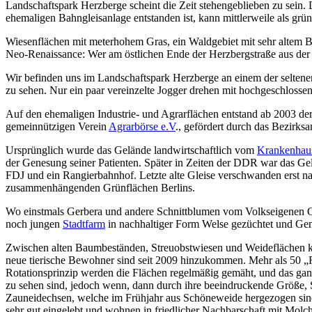
Landschaftspark Herzberge scheint die Zeit stehengeblieben zu sein. D
ehemaligen Bahngleisanlage entstanden ist, kann mittlerweile als gr
Wiesenflächen mit meterhohem Gras, ein Waldgebiet mit sehr altem B
Neo-Renaissance: Wer am östlichen Ende der Herzbergstraße aus der T
Wir befinden uns im Landschaftspark Herzberge an einem der selten
zu sehen. Nur ein paar vereinzelte Jogger drehen mit hochgeschlos
Auf den ehemaligen Industrie- und Agrarflächen entstand ab 2003 de
gemeinnützigen Verein
Agrarbörse e.V
., gefördert durch das Bezirks
Ursprünglich wurde das Gelände landwirtschaftlich vom
Krankenhaus
der Genesung seiner Patienten. Später in Zeiten der DDR war das Ge
FDJ und ein Rangierbahnhof. Letzte alte Gleise verschwanden erst n
zusammenhängenden Grünflächen Berlins.
Wo einstmals Gerbera und andere Schnittblumen vom Volkseigenen G
noch jungen
Stadtfarm
in nachhaltiger Form Welse gezüchtet und Gemü
Zwischen alten Baumbeständen, Streuobstwiesen und Weideflächen kö
neue tierische Bewohner sind seit 2009 hinzukommen. Mehr als 50 
Rotationsprinzip werden die Flächen regelmäßig gemäht, und das ganz
zu sehen sind, jedoch wenn, dann durch ihre beeindruckende Größe, 
Zauneidechsen, welche im Frühjahr aus Schöneweide hergezogen sind
sehr gut eingelebt und wohnen in friedlicher Nachbarschaft mit Molch