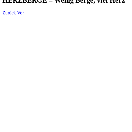
HERZBERGE – Wenig Berge, viel Herz
Zurück
Vor
Zeige
grösseres
Bild