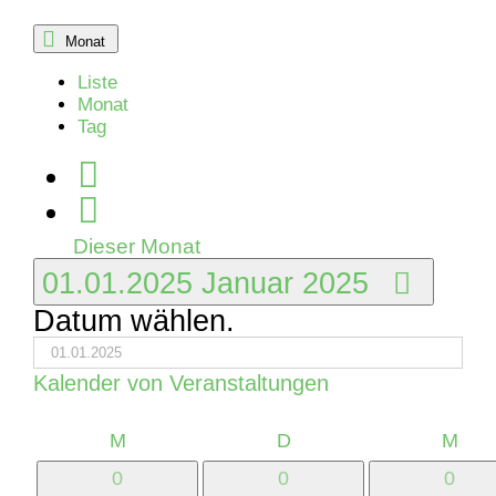
Monat
Liste
Monat
Tag
Dieser Monat
01.01.2025
Januar 2025
Datum wählen.
Kalender von Veranstaltungen
Montag
Dienstag
Mitt
M
D
M
0
0
0