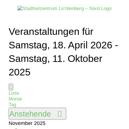
Zum
Inhalt
springen
Veranstaltungen für
Samstag, 18. April 2026 -
Samstag, 11. Oktober
2025
Ansichten-
Veranstaltung
Veranstaltungen
Liste
Liste
Navigation
Ansichten-
Monat
Navigation
Tag
Datum
Anstehende
wählen.
November 2025