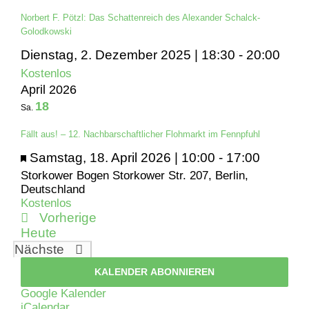
Norbert F. Pötzl: Das Schattenreich des Alexander Schalck-
Golodkowski
Dienstag, 2. Dezember 2025 | 18:30
-
20:00
Kostenlos
April 2026
18
Sa.
Fällt aus! – 12. Nachbarschaftlicher Flohmarkt im Fennpfuhl
Hervorgehoben
Samstag, 18. April 2026 | 10:00
-
17:00
Storkower Bogen
Storkower Str. 207, Berlin,
Deutschland
Kostenlos
Veranstaltungen
Vorherige
Heute
Veranstaltungen
Nächste
KALENDER ABONNIEREN
Google Kalender
iCalendar