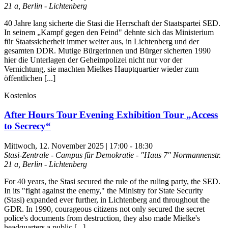
21 a, Berlin - Lichtenberg
40 Jahre lang sicherte die Stasi die Herrschaft der Staatspartei SED.
In seinem „Kampf gegen den Feind" dehnte sich das Ministerium
für Staatssicherheit immer weiter aus, in Lichtenberg und der
gesamten DDR. Mutige Bürgerinnen und Bürger sicherten 1990
hier die Unterlagen der Geheimpolizei nicht nur vor der
Vernichtung, sie machten Mielkes Hauptquartier wieder zum
öffentlichen [...]
Kostenlos
After Hours Tour Evening Exhibition Tour „Access
to Secrecy“
Mittwoch, 12. November 2025 | 17:00
-
18:30
Stasi-Zentrale - Campus für Demokratie - "Haus 7"
Normannenstr.
21 a, Berlin - Lichtenberg
For 40 years, the Stasi secured the rule of the ruling party, the SED.
In its "fight against the enemy," the Ministry for State Security
(Stasi) expanded ever further, in Lichtenberg and throughout the
GDR. In 1990, courageous citizens not only secured the secret
police's documents from destruction, they also made Mielke's
headquarters a public [...]