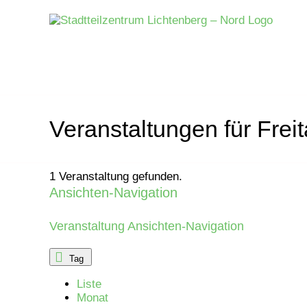
Zum
Inhalt
springen
Veranstaltungen für Frei
1 Veranstaltung gefunden.
Ansichten-Navigation
Veranstaltungen
für
Veranstaltung Ansichten-Navigation
Sonntag,
Tag
Liste
4.
Monat