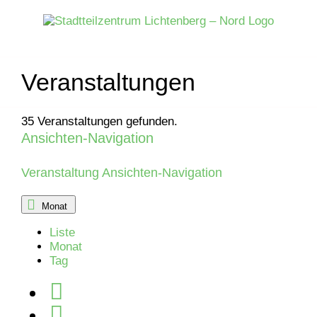
Zum
Inhalt
springen
Veranstaltungen
35 Veranstaltungen gefunden.
Ansichten-Navigation
Veranstaltungen
Veranstaltung Ansichten-Navigation
Monat
Liste
Monat
Tag