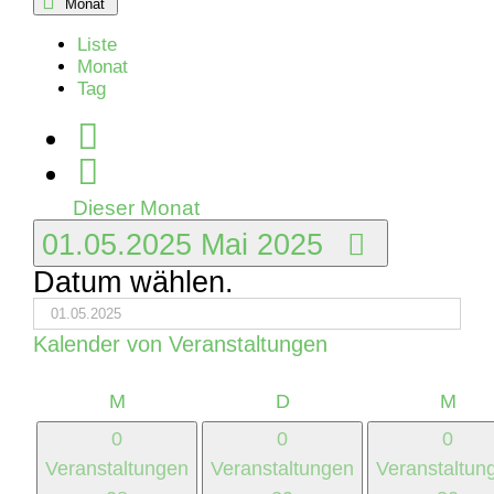
Monat
Liste
Monat
Tag
Dieser Monat
01.05.2025
Mai 2025
Datum wählen.
Kalender von Veranstaltungen
Montag
Dienstag
Mitt
M
D
M
0
0
0
Veranstaltungen
Veranstaltungen
Veranstaltun