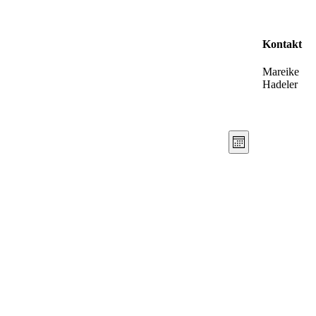
Kontakt
Mareike
Hadeler
Ansichten-
Veranstaltun
Monat
Ansichten-
Navigation
Navigation