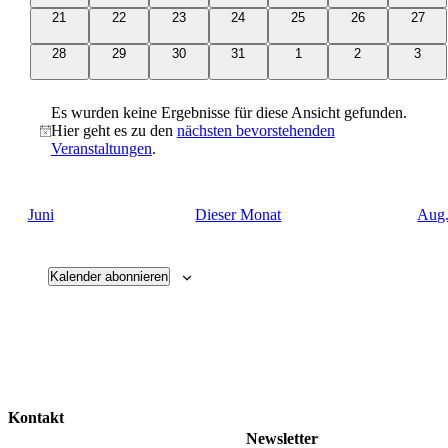
0
0
0
0
0
0
0
21
22
23
24
25
26
27
Veranstaltungen
Veranstaltungen
Veranstaltungen
Veranstaltungen
Veranstaltungen
Veranstaltungen
Verans
0
0
0
0
0
0
0
28
29
30
31
1
2
3
Veranstaltungen
Veranstaltungen
Veranstaltungen
Veranstaltungen
Veranstaltungen
Veranstaltungen
Veran
Es wurden keine Ergebnisse für diese Ansicht gefunden.
Hier geht es zu den
nächsten bevorstehenden
Hinweis
Veranstaltungen
.
Juni
Dieser Monat
Aug
Kalender abonnieren
Kontakt
Newsletter