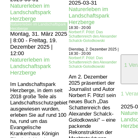
2025-03-31
Naturerleben im
Naturerleben im
Landschaftspark
Landschaftspark
Herzberge
Herzberge
Naturerleben im Landschaftspark
18:30
-
20:00
Herzberge
Norbert F. Pötzl: Das
Montag, 31. März 2025
Schattenreich des Alexander
| 8:00
-
Freitag, 19.
Schalck-Golodkowski
Dezember 2025 |
Dienstag, 2. Dezember 2025 |
12:00
18:30
-
20:00
Norbert F. Pötzl: Das
Naturerleben im
Schattenreich des Alexander
1 Ver
Landschaftspark
Schalck-Golodkowski
Herzberge
Am 2. Dezember
2025 präsentiert der
Im Landschaftspark
Journalist und Autor
Herzberge, in dem seit
1 Vera
Norbert F. Pötzl sein
2018 große Teile als
neues Buch „Das
Landschaftsschutzgebiet
2025-0
Schattenreich des
ausgewiesen wurden,
Nature
Alexander Schalck-
erleben Sie auf rund 100
Landsc
Golodkowski“ – eine
ha, rund um das
Herzbe
packende
Evangelische
Rekonstruktion der
Krankenhaus Königin