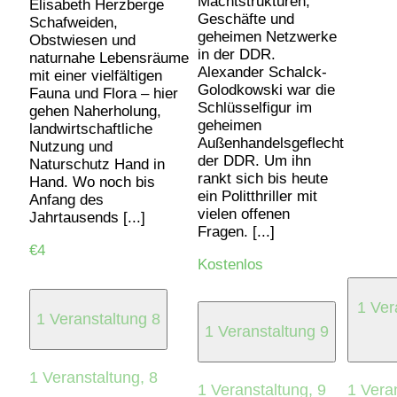
Machtstrukturen,
Elisabeth Herzberge
Geschäfte und
Schafweiden,
geheimen Netzwerke
Obstwiesen und
in der DDR.
naturnahe Lebensräume
Alexander Schalck-
mit einer vielfältigen
Golodkowski war die
Fauna und Flora – hier
Schlüsselfigur im
gehen Naherholung,
geheimen
landwirtschaftliche
Außenhandelsgeflecht
Nutzung und
der DDR. Um ihn
Naturschutz Hand in
rankt sich bis heute
Hand. Wo noch bis
ein Politthriller mit
Anfang des
vielen offenen
Jahrtausends [...]
Fragen. [...]
€4
Kostenlos
1 Ver
1 Veranstaltung
8
1 Veranstaltung
9
1 Veranstaltung,
8
1 Veranstaltung,
9
1 Vera