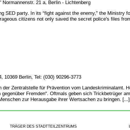
7"
Normannenstr. 21 a, Berlin - Lichtenberg
ng SED party. In its “fight against the enemy,” the Ministry f
geous citizens not only saved the secret police's files from
, 10369 Berlin, Tel: (030) 90296-3773
 der Zentralstelle für Prävention vom Landeskriminalamt. H
h gegenüber Fremden“. Oftmals geben sich Trickbetrüger am 
enschen zur Herausgabe ihrer Wertsachen zu bringen. [...]
TRÄGER DES STADTTEILZENTRUMS