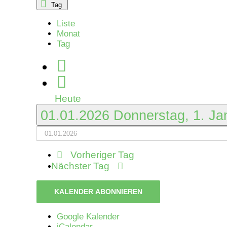
Tag
Januar
Liste
Monat
2026
Tag
Heute
01.01.2026
Donnerstag, 1. J
Vorheriger Tag
Nächster Tag
KALENDER ABONNIEREN
Google Kalender
iCalendar