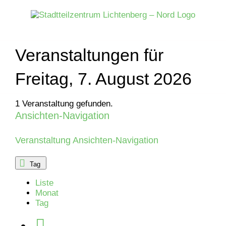
Zum
Inhalt
springen
Veranstaltungen für
Freitag, 7. August 2026
1 Veranstaltung gefunden.
Ansichten-Navigation
Veranstaltungen
für
Veranstaltung Ansichten-Navigation
Donnerstag,
Tag
Liste
13.
Monat
Tag
November