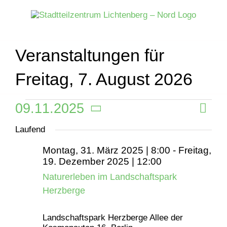
Zum
Inhalt
springen
Veranstaltungen für
Freitag, 7. August 2026
09.11.2025
Veran
Veranstaltungen
Tag
Ansich
Datum
Ansic
Naviga
Laufend
für
wählen.
Navig
Montag, 31. März 2025 | 8:00
-
Freitag,
Sonntag,
19. Dezember 2025 | 12:00
Naturerleben im Landschaftspark
9.
Herzberge
November
Landschaftspark Herzberge
Allee der