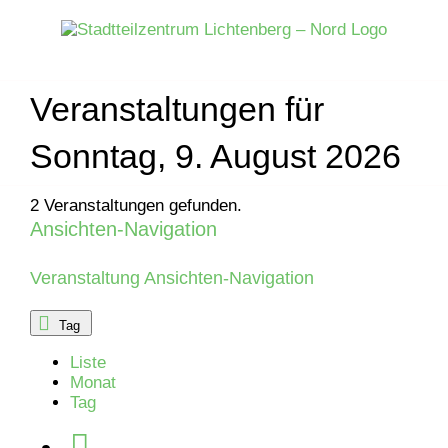
Zum
Inhalt
springen
Veranstaltungen für
Sonntag, 9. August 2026
2 Veranstaltungen gefunden.
Ansichten-Navigation
Veranstaltungen
für
Veranstaltung Ansichten-Navigation
Donnerstag,
Tag
Liste
30.
Monat
Tag
Oktober