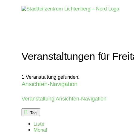
Zum
Inhalt
springen
Veranstaltungen für Frei
1 Veranstaltung gefunden.
Ansichten-Navigation
Veranstaltungen
für
Veranstaltung Ansichten-Navigation
Montag,
Tag
Liste
19.
Monat