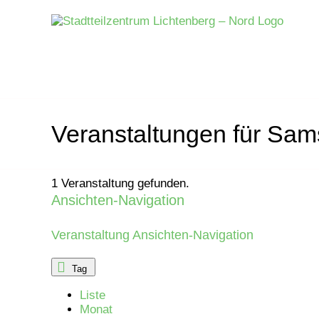
Zum
Inhalt
springen
Veranstaltungen für Sam
1 Veranstaltung gefunden.
Ansichten-Navigation
Veranstaltungen
für
Veranstaltung Ansichten-Navigation
Donnerstag,
Tag
Liste
24.
Monat