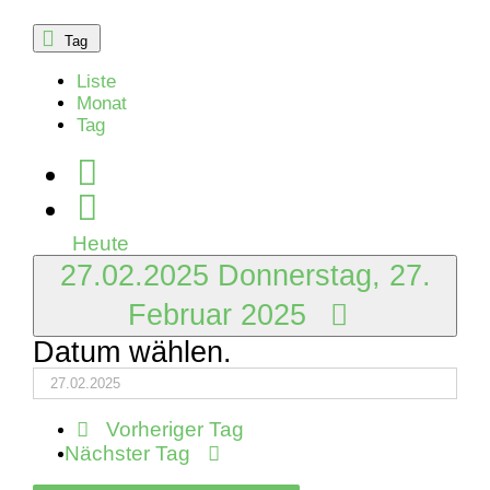
2025
Tag
Liste
Monat
Tag
Heute
27.02.2025
Donnerstag, 27.
Februar 2025
Datum wählen.
Vorheriger Tag
Nächster Tag