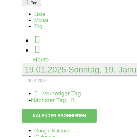
Tag
Januar
Liste
Monat
2025
Tag
Heute
19.01.2025
Sonntag, 19. Jan
Vorheriger Tag
Nächster Tag
KALENDER ABONNIEREN
Google Kalender
iCalendar