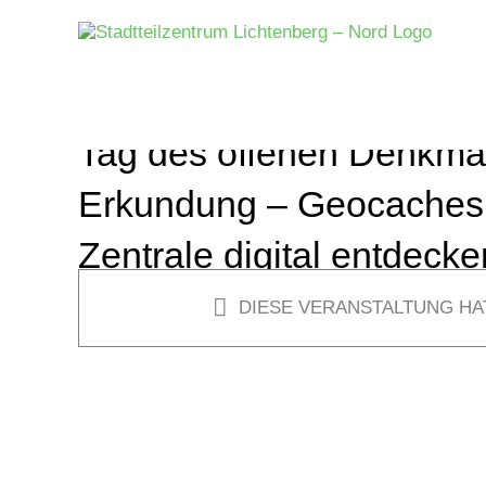
Zum
Inhalt
springen
Tag des offenen Denkmals
Erkundung – Geocaches,
Zentrale digital entdecke
DIESE VERANSTALTUNG HA