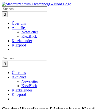
Zum
Inhalt
Suche
springen
nach:
Über uns
Aktuelles
Newsletter
KiezBlick
Kiezkalender
Kiezpool
Suche
nach:
Über uns
Aktuelles
Newsletter
KiezBlick
Kiezkalender
Kiezpool