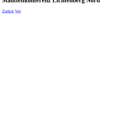
Stadtteilkonferenz Lichtenberg Nord
Zurück
Vor
Zeige
grösseres
Bild