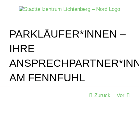
Zum
Inhalt
springen
PARKLÄUFER*INNEN –
IHRE
ANSPRECHPARTNER*IN
AM FENNFUHL
Zurück
Vor
Zeige
grösseres
Bild