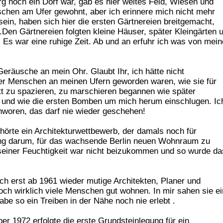
erg noch ein Dorf war, gab es hier weites Feld, Wiesen und
hen am Ufer gewohnt, aber ich erinnere mich nicht mehr
in, haben sich hier die ersten Gärtnereien breitgemacht,
Den Gärtnereien folgten kleine Häuser, später Kleingärten 
 Es war eine ruhige Zeit. Ab und an erfuhr ich was von mei
räusche an mein Ohr. Glaubt Ihr, ich hätte nicht
 Menschen an meinen Ufern geworden waren, wie sie für
att zu spazieren, zu marschieren begannen wie später
 und wie die ersten Bomben um mich herum einschlugen. Ic
chworen, das darf nie wieder geschehen!
hörte ein Architekturwettbewerb, der damals noch für
g darum, für das wachsende Berlin neuen Wohnraum zu
einer Feuchtigkeit war nicht beizukommen und so wurde da
h erst ab 1961 wieder mutige Architekten, Planer und
ch wirklich viele Menschen gut wohnen. In mir sahen sie e
abe so ein Treiben in der Nähe noch nie erlebt .
 1972 erfolgte die erste Grundsteinlegung für ein