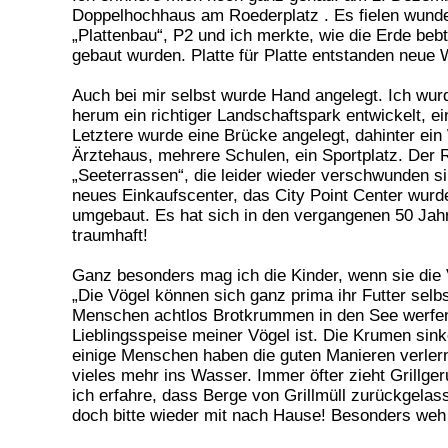
Doppelhochhaus am Roederplatz . Es fielen wunde
„Plattenbau“, P2 und ich merkte, wie die Erde be
gebaut wurden. Platte für Platte entstanden neu
Auch bei mir selbst wurde Hand angelegt. Ich w
herum ein richtiger Landschaftspark entwickelt, e
Letztere wurde eine Brücke angelegt, dahinter ei
Ärztehaus, mehrere Schulen, ein Sportplatz. Der 
„Seeterrassen“, die leider wieder verschwunden sin
neues Einkaufscenter, das City Point Center wurd
umgebaut. Es hat sich in den vergangenen 50 Jah
traumhaft!
Ganz besonders mag ich die Kinder, wenn sie die 
„Die Vögel können sich ganz prima ihr Futter selb
Menschen achtlos Brotkrummen in den See werfen,
Lieblingsspeise meiner Vögel ist. Die Krumen si
einige Menschen haben die guten Manieren verlern
vieles mehr ins Wasser. Immer öfter zieht Grillge
ich erfahre, dass Berge von Grillmüll zurückgela
doch bitte wieder mit nach Hause! Besonders weh