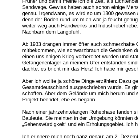
Früher und damit meine ich die Zeit, als Lichtenb
Sandwege. Gewiss haben auch schon einige Mensc
genau. Irgendwann, es wird so um 1800 gewesen se
denn der Boden rund um mich war ja feucht genug.
weiter weg auch Handwerks und Industriebetriebe.
Nachbarn dem Langpfuhl.
Ab 1933 drangen immer öfter auch schmerzhafte Ge
mitbekommen, wie schwarzbraun die Gedanken der
einen unsinnigen Krieg vorbereitet wurden und st
Gefangenenlager an meinem Ufer entstanden sind
dachte, es bricht mir das Herz! Ich habe mir ges
Aber ich wollte ja schöne Dinge erzählen: Dazu ge
Gesamtdeutschland ausgeschrieben wurde. Es gin
schaffen. Aber dem Gelände um mich herum und s
Projekt beendet, ehe es begann.
Nach einer jahrzehntelangen Ruhephase fanden sic
Bauleute. Sie meinten in der Umgebung könnten do
„Sehenswürdigkeit“ und ein Erholungsgebiet. Ich h
Ich erinnere mich noch ganz genau: am 2. Dezember