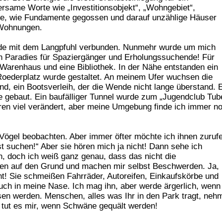
rsame Worte wie „Investitionsobjekt“, „Wohngebiet“,
bte, wie Fundamente gegossen und darauf unzählige Häuser
e Wohnungen.
urde mit dem Langpfuhl verbunden. Nunmehr wurde um mich
in Paradies für Spaziergänger und Erholungssuchende! Für
n Warenhaus und eine Bibliothek. In der Nähe entstanden ein
Roederplatz wurde gestaltet. An meinem Ufer wuchsen die
d, ein Bootsverleih, der die Wende nicht lange überstand. 
e gebaut. Ein baufälliger Tunnel wurde zum „Jugendclub Tub
ren viel verändert, aber meine Umgebung finde ich immer n
Vögel beobachten. Aber immer öfter möchte ich ihnen zuruf
st suchen!“ Aber sie hören mich ja nicht! Dann sehe ich
 doch ich weiß ganz genau, dass das nicht die
nken auf den Grund und machen mir selbst Beschwerden. Ja,
t! Sie schmeißen Fahrräder, Autoreifen, Einkaufskörbe und
ruch in meine Nase. Ich mag ihn, aber werde ärgerlich, wenn
ssen werden. Menschen, alles was Ihr in den Park tragt, neh
 tut es mir, wenn Schwäne gequält werden!