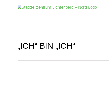
Zum
Inhalt
springen
„ICH“ BIN „ICH“
Zeige
grösseres
Bild