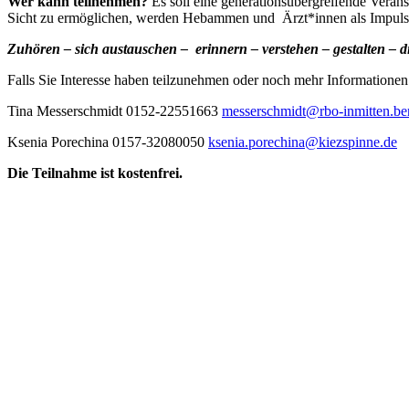
Wer kann teilnehmen?
Es soll eine generationsübergreifende Veran
Sicht zu ermöglichen, werden Hebammen und Ärzt*innen als Impuls
Zuhören – sich austauschen – erinnern – verstehen – gestalten – 
Falls Sie Interesse haben teilzunehmen oder noch mehr Informationen 
Tina Messerschmidt 0152-22551663
messerschmidt@rbo-inmitten.ber
Ksenia Porechina 0157-32080050
ksenia.porechina@kiezspinne.de
Die Teilnahme ist kostenfrei.