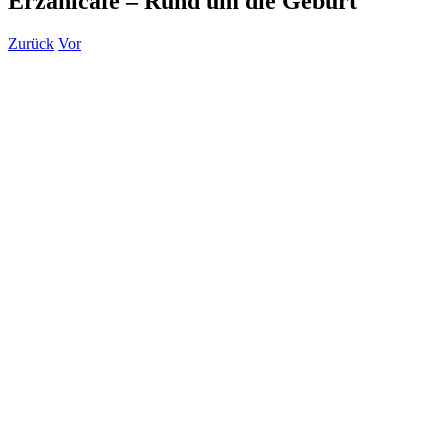
Erzählcafé – Rund um die Geburt
Zurück
Vor
Zeige
grösseres
Bild