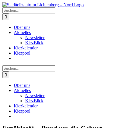
Zum
Inhalt
Suche
springen
nach:
Über uns
Aktuelles
Newsletter
KiezBlick
Kiezkalender
Kiezpool
Suche
nach:
Über uns
Aktuelles
Newsletter
KiezBlick
Kiezkalender
Kiezpool