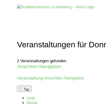
Zum
Inhalt
springen
Veranstaltungen für Don
2 Veranstaltungen gefunden.
Ansichten-Navigation
Veranstaltungen
für
Veranstaltung Ansichten-Navigation
Dienstag,
Tag
Liste
18.
Monat