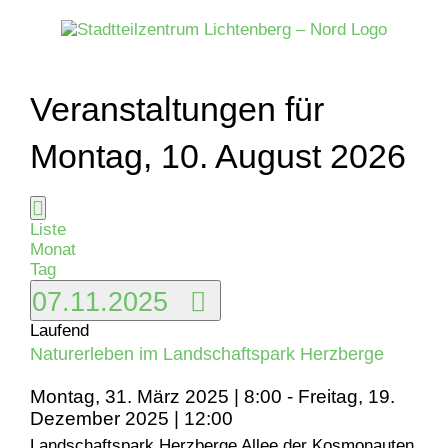
Zum
Inhalt
springen
Veranstaltungen für
Montag, 10. August 2026
Ansichten-
Veranstaltung
Veranstaltungen
Tag
Liste
Navigation
Ansichten-
Monat
für
Navigation
Tag
Datum
07.11.2025
Freitag,
wählen.
Laufend
7.
Naturerleben im Landschaftspark Herzberge
Montag, 31. März 2025 | 8:00
-
Freitag, 19.
November
Dezember 2025 | 12:00
Landschaftspark Herzberge
Allee der Kosmonauten