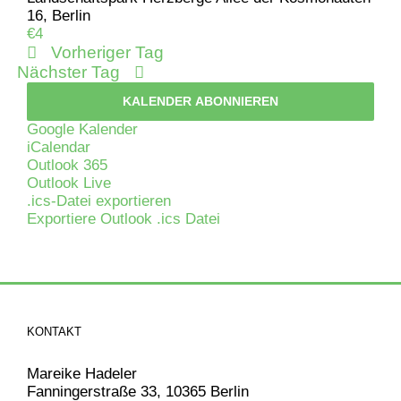
2025
16, Berlin
€4
Vorheriger Tag
Nächster Tag
KALENDER ABONNIEREN
Google Kalender
iCalendar
Outlook 365
Outlook Live
.ics-Datei exportieren
Exportiere Outlook .ics Datei
KONTAKT
Mareike Hadeler
Fanningerstraße 33, 10365 Berlin