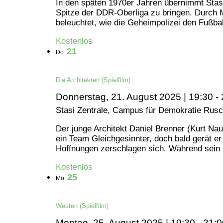
In den späten 1970er Jahren übernimmt Stas
Spitze der DDR-Oberliga zu bringen. Durch M
beleuchtet, wie die Geheimpolizei den Fußbal
Kostenlos
21
Do.
Die Architekten (Spielfilm)
Donnerstag, 21. August 2025 | 19:30
-
Stasi Zentrale, Campus für Demokratie
Rusch
Der junge Architekt Daniel Brenner (Kurt Na
ein Team Gleichgesinnter, doch bald gerät er
Hoffnungen zerschlagen sich. Während sein Pro
Kostenlos
25
Mo.
Westen (Spielfilm)
Montag, 25. August 2025 | 19:30
-
21:0