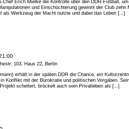
i-Chef Erich Mielke die Kontrolle über den DDR-Fußball, um
anipulationen und Einschüchterung gewinnt der Club zehn Me
l als Werkzeug der Macht nutzte und dabei das Leben [...]
21:00
estr. 103, Haus 22, Berlin
umann) erhält in der späten DDR die Chance, ein Kulturzent
 in Konflikt mit der Bürokratie und politischen Vorgaben. S
jekt scheitert, bröckelt auch sein Privatleben als [...]
0