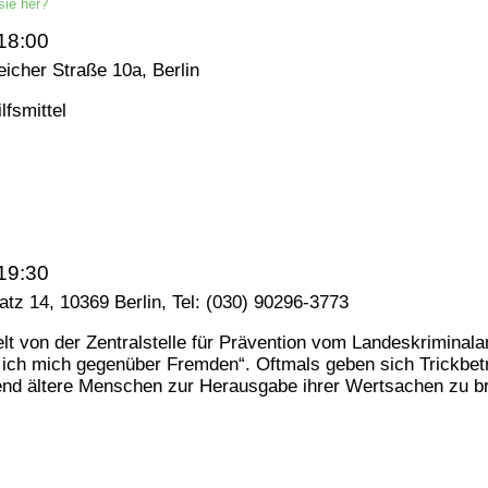
sie her?
18:00
icher Straße 10a, Berlin
lfsmittel
19:30
tz 14, 10369 Berlin, Tel: (030) 90296-3773
t von der Zentralstelle für Prävention vom Landeskriminala
 ich mich gegenüber Fremden“. Oftmals geben sich Trickbet
d ältere Menschen zur Herausgabe ihrer Wertsachen zu brin