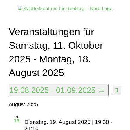
Zum
Inhalt
springen
Veranstaltungen für
Samstag, 11. Oktober
2025 - Montag, 18.
August 2025
Veranstaltungen
19.08.2025
 - 
01.09.2025
Veran
Liste
Ansich
Ansic
Datum
Naviga
August 2025
Navig
wählen.
Di.
19
Dienstag, 19. August 2025 | 19:30
-
21:10