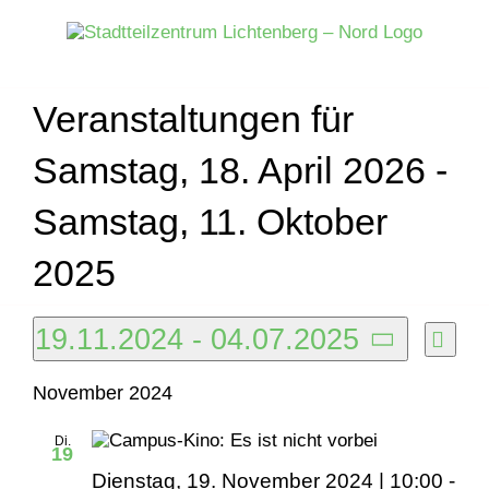
Zum
Inhalt
springen
Veranstaltungen für
Samstag, 18. April 2026 -
Samstag, 11. Oktober
2025
Veranstaltungen
19.11.2024
 - 
04.07.2025
Veran
Liste
Ansich
Ansic
Datum
Naviga
November 2024
Navig
wählen.
Di.
19
Dienstag, 19. November 2024 | 10:00
-