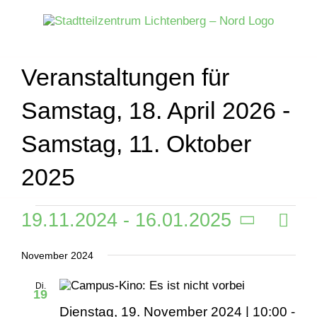
Zum
Inhalt
springen
Veranstaltungen für
Samstag, 18. April 2026 -
Samstag, 11. Oktober
2025
Veranstaltungen
19.11.2024
 - 
16.01.2025
Veran
Liste
Ansich
Ansic
Datum
Naviga
Navig
November 2024
wählen.
Di.
19
Dienstag, 19. November 2024 | 10:00
-