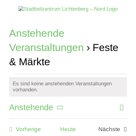
Zum
Inhalt
springen
Anstehende
Veranstaltungen
› Feste
& Märkte
Veranstaltungen
Es sind keine anstehenden Veranstaltungen
Hinweis
vorhanden.
Anstehende
Veran
Liste
Ansich
Ansic
Datum
Naviga
Navig
wählen.
Veranstaltungen
Vorherige
Heute
Nächste
Veranstal