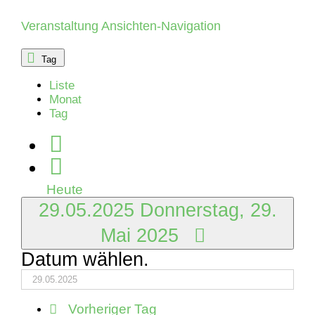
Mai
Veranstaltung Ansichten-Navigation
2025
Tag
Liste
Monat
Tag
Heute
29.05.2025
Donnerstag, 29.
Mai 2025
Datum wählen.
Vorheriger Tag