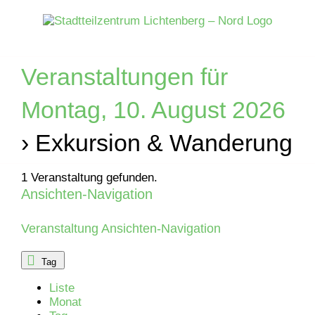
Zum
Inhalt
springen
Veranstaltungen für
Montag, 10. August 2026
› Exkursion & Wanderung
1 Veranstaltung gefunden.
Ansichten-Navigation
Veranstaltungen
für
Veranstaltung Ansichten-Navigation
Sonntag,
Tag
Liste
7.
Monat